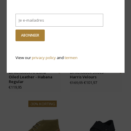
-40% KORTING
ABONNEER
View our
privacy policy
and
termen
Birkenstock Arizona
Birkenstock Shoes -
Oiled Leather - Habana
Harris Velours
Regular
€101,97
€169,95
€119,95
-30% KORTING