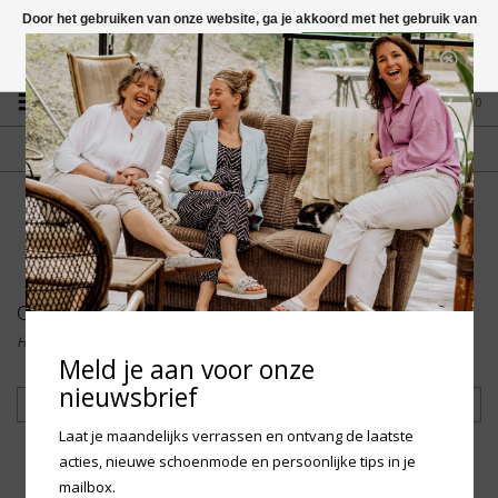
Door het gebruiken van onze website, ga je akkoord met het gebruik van
cookies om onze website te verbeteren.
Dit bericht verbergen
Vragen? App naar +31 58 250 1503
Meer over cookies »
0
GRATIS VERZENDING NL
FYSIEKE WINKEL
Vanaf € 75,-
in Mantgum (frl)
fdad
Collectie
Home
/
Collectie
Meld je aan voor onze
nieuwsbrief
Filteren
Laat je maandelijks verrassen en ontvang de laatste
acties, nieuwe schoenmode en persoonlijke tips in je
mailbox.