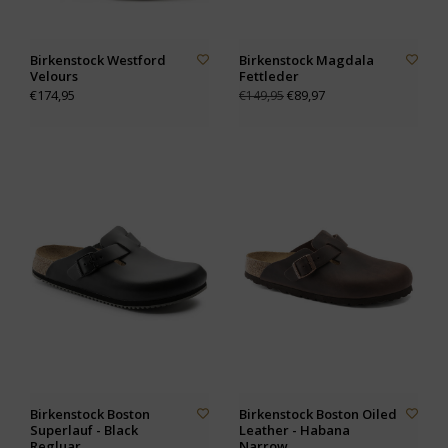
Birkenstock Westford
Birkenstock Magdala
Velours
Fettleder
€174,95
€89,97
€149,95
Birkenstock Boston
Birkenstock Boston Oiled
Superlauf - Black
Leather - Habana
Regluar
Narrow