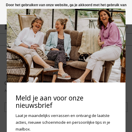
Door het gebruiken van onze website, ga je akkoord met het gebruik van
cookies om onze website te verbeteren.
Dit bericht verbergen
Vragen? App naar +31 58 250 1503
Meer over cookies »
0
GRATIS VERZENDING NL
FYSIEKE WINKEL
Vanaf € 75,-
in Mantgum (frl)
fdad
Collectie
Home
/
Collectie
Meld je aan voor onze
nieuwsbrief
Filteren
Laat je maandelijks verrassen en ontvang de laatste
acties, nieuwe schoenmode en persoonlijke tips in je
mailbox.