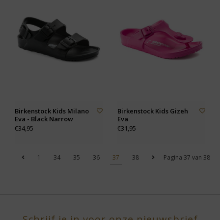
Birkenstock Kids Milano
Birkenstock Kids Gizeh
Eva - Black Narrow
Eva
€34,95
€31,95
1
34
35
36
37
38
Pagina 37 van 38
Schrijf je in voor onze nieuwsbrief