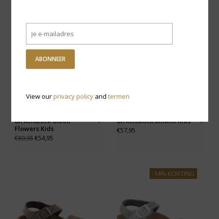
-39% KORTING
ABONNEER
View our
privacy policy
and
termen
Birkenstock Gizeh
Birkenstock Milano Kids
Flowers Kids
€57,95
€54,95
€89,95
-14% KORTING