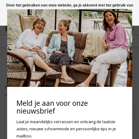
Door het gebruiken van onze website, ga je akkoord met het gebruik van
cookies om onze website te verbeteren.
Dit bericht verbergen
Vragen? App naar +31 58 250 1503
Meer over cookies »
0
GRATIS VERZENDING NL
FYSIEKE WINKEL
Vanaf € 75,-
in Mantgum (frl)
fdad
Heren
Home
/
Accessoires
/
Heren
Meld je aan voor onze
nieuwsbrief
Filteren
Laat je maandelijks verrassen en ontvang de laatste
acties, nieuwe schoenmode en persoonlijke tips in je
mailbox.