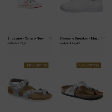
Shoesme - Omero New
Shoesme Sneaker - Must
€39,98
€42,48
€79,95
€84,95
-14% KORTING
-10% KORTING