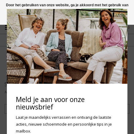
Door het gebruiken van onze website, ga je akkoord met het gebruik van
cookies om onze website te verbeteren.
Dit bericht verbergen
Vragen? App naar +31 58 250 1503
Meer over cookies »
0
GRATIS VERZENDING NL
FYSIEKE WINKEL
Vanaf € 75,-
in Mantgum (frl)
fdad
Sale
Home
/
Kinderen
/
Sale
Meld je aan voor onze
nieuwsbrief
Filteren
Laat je maandelijks verrassen en ontvang de laatste
acties, nieuwe schoenmode en persoonlijke tips in je
mailbox.