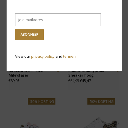
-30% KORTING
ABONNEER
View our
privacy policy
and
termen
Birkenstock - Tema
Shoesme Babyproof
Mikrofaser
Sneaker hoog
€89,95
€45,47
€64,95
-50% KORTING
-50% KORTING