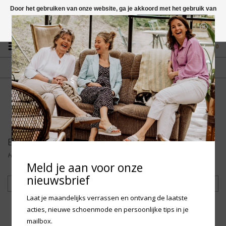
Door het gebruiken van onze website, ga je akkoord met het gebruik van
cookies om onze website te verbeteren.
Dit bericht verbergen
Vragen? App naar +31 58 250 1503
Meer over cookies »
0
GRATIS VERZENDING NL
FYSIEKE WINKEL
Vanaf € 75,-
in Mantgum (frl)
fdad
Boots
Home
/
Dames
/
Boots
Meld je aan voor onze
nieuwsbrief
Filteren
Laat je maandelijks verrassen en ontvang de laatste
acties, nieuwe schoenmode en persoonlijke tips in je
mailbox.