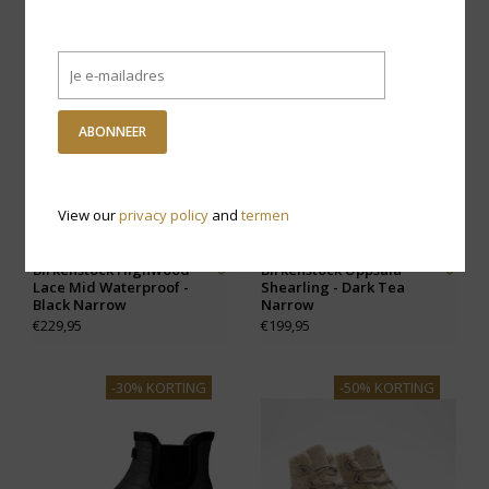
ABONNEER
View our
privacy policy
and
termen
Birkenstock Highwood
Birkenstock Uppsala
Lace Mid Waterproof -
Shearling - Dark Tea
Black Narrow
Narrow
€229,95
€199,95
-30% KORTING
-50% KORTING