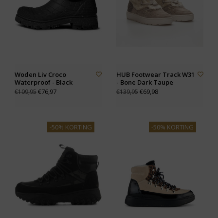
Woden Liv Croco
HUB Footwear Track W31
Waterproof - Black
- Bone Dark Taupe
€76,97
€69,98
€109,95
€139,95
-50% KORTING
-50% KORTING