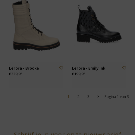
Lerora - Brooke
Lerora - Emily Ink
€229,95
€199,95
1
2
3
Pagina 1 van 3
Schrijf je in voor onze nieuwsbrief