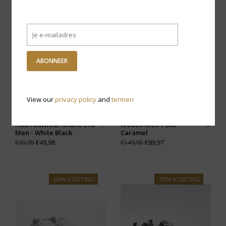
-50% KORTING
-40% KORTING
ABONNEER
View our
privacy policy
and
termen
Hub Footwear Miami L78
Woden Men Toke -
Men - White Black
Caramel
€49,98
€89,97
€99,95
€149,95
-40% KORTING
-30% KORTING