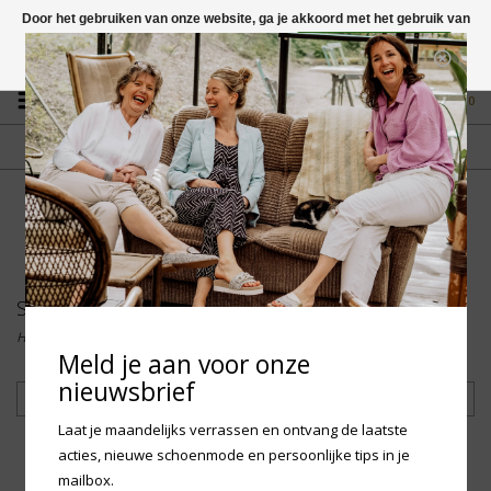
Door het gebruiken van onze website, ga je akkoord met het gebruik van
cookies om onze website te verbeteren.
Dit bericht verbergen
Vragen? App naar +31 58 250 1503
Meer over cookies »
0
GRATIS VERZENDING NL
FYSIEKE WINKEL
Vanaf € 75,-
in Mantgum (frl)
fdad
Sneakers
Home
/
Heren
/
Sneakers
Meld je aan voor onze
nieuwsbrief
Filteren
Laat je maandelijks verrassen en ontvang de laatste
acties, nieuwe schoenmode en persoonlijke tips in je
mailbox.