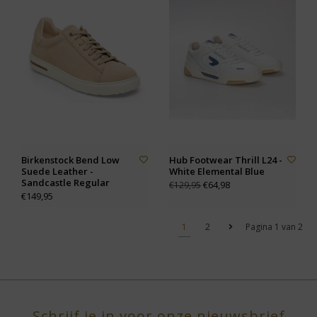
Birkenstock Bend Low
Hub Footwear Thrill L24 -
Suede Leather -
White Elemental Blue
Sandcastle Regular
€64,98
€129,95
€149,95
1
2
Pagina 1 van 2
Schrijf je in voor onze nieuwsbrief