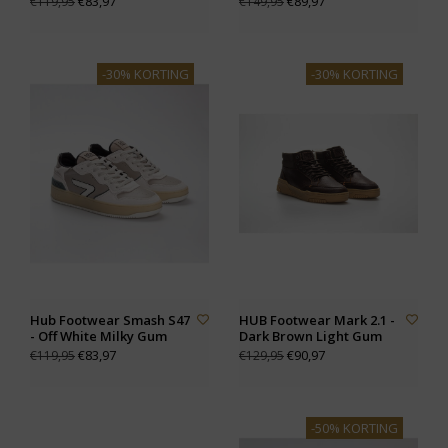
€83,97
€89,97
€119,95
€149,95
-30% KORTING
-30% KORTING
Hub Footwear Smash S47
HUB Footwear Mark 2.1 -
- Off White Milky Gum
Dark Brown Light Gum
€83,97
€90,97
€119,95
€129,95
-50% KORTING