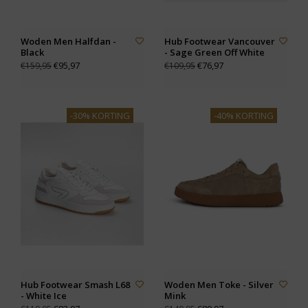
Woden Men Halfdan -
Hub Footwear Vancouver
Black
- Sage Green Off White
€95,97
€76,97
€159,95
€109,95
-30% KORTING
-40% KORTING
Hub Footwear Smash L68
Woden Men Toke - Silver
- White Ice
Mink