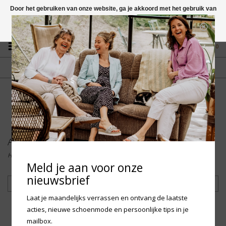
Door het gebruiken van onze website, ga je akkoord met het gebruik van
cookies om onze website te verbeteren.
Dit bericht verbergen
Vragen? App naar +31 58 250 1503
Meer over cookies »
0
GRATIS VERZENDING NL
FYSIEKE WINKEL
Vanaf € 75,-
in Mantgum (frl)
fdad
Accessoires
Home
/
Accessoires
Meld je aan voor onze
nieuwsbrief
Filteren
Laat je maandelijks verrassen en ontvang de laatste
acties, nieuwe schoenmode en persoonlijke tips in je
mailbox.