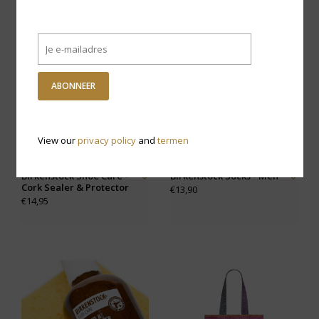
ABONNEER
View our
privacy policy
and
termen
Birkenstock Shoe Care -
Birkenstock Socks - Men
Cork Sealer & Protector
€13,90
€14,95