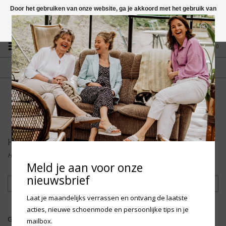
Door het gebruiken van onze website, ga je akkoord met het gebruik van
cookies om onze website te verbeteren.
Dit bericht verbergen
Vragen? App naar +31 58 250 1503
Meer over cookies »
0
GRATIS VERZENDING NL
FYSIEKE WINKEL
Vanaf € 75,-
in Mantgum (frl)
fdad
Heren
Home
/
Accessoires
/
Heren
/
Heren
Meld je aan voor onze
nieuwsbrief
Filteren
Laat je maandelijks verrassen en ontvang de laatste
acties, nieuwe schoenmode en persoonlijke tips in je
Geen producten gevonden!...
mailbox.