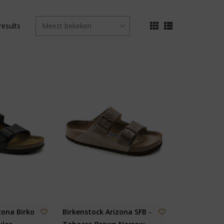
results
zona Birko
Birkenstock Arizona SFB -