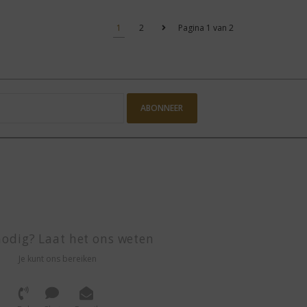
1
2
Pagina 1 van 2
ABONNEER
odig? Laat het ons weten
Je kunt ons bereiken