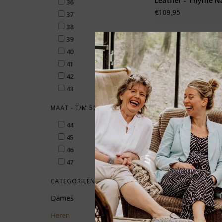
Leather - Thyme N
36
€109,95
37
38
39
40
41
42
43
MAAT - T/M 50
44
45
46
47
CATEGORIEËN
Birkenstock Arizon
Dames
Leather - Habana R
Heren
€119,95