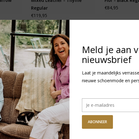
arrow
Mixed Leather - Thyme
Flor - Black Reg
€84,95
Regular
€119,95
Meld je aan 
nieuwsbrief
Laat je maandelijks verrasse
nieuwe schoenmode en persoo
ABONNEER
a Oiled
Birkenstock Ramses BF -
Birkenstock Ram
egular
Stone Regular
Black Regular
€99,95
€89,95