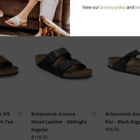
View our
privacy policy
and
te
a SFB
Birkenstock Arizona
Birkenstock Giz
rk Tea
Mixed Leather - Midnight
Flor - Black Reg
€89,95
Regular
€119,95