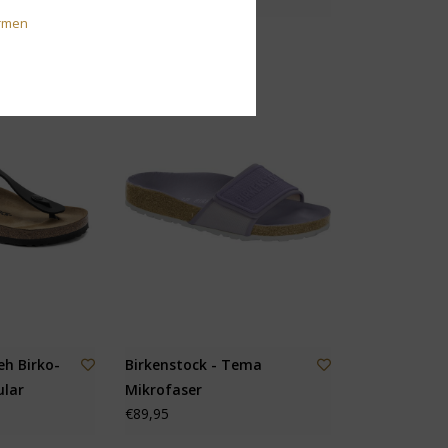
€139,95
rmen
eh Birko-
Birkenstock - Tema
ular
Mikrofaser
€89,95