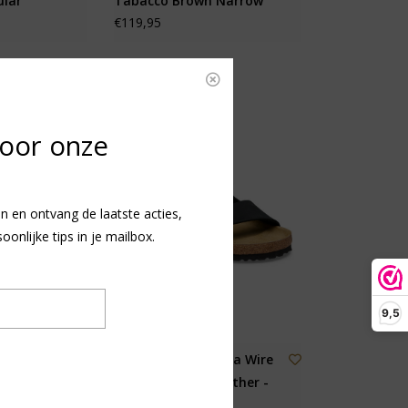
ular
Tabacco Brown Narrow
€119,95
voor onze
n en ontvang de laatste acties,
nlijke tips in je mailbox.
9,5
ses BF -
Birkenstock Arizona Wire
Buckle Nubuck Leather -
Black Regular