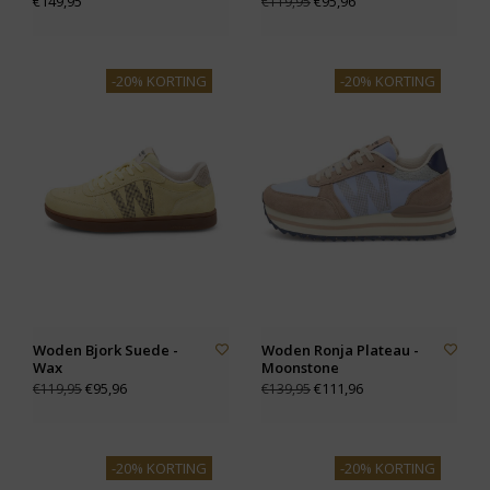
€149,95
€95,96
€119,95
-20% KORTING
-20% KORTING
Woden Bjork Suede -
Woden Ronja Plateau -
Wax
Moonstone
€95,96
€111,96
€119,95
€139,95
-20% KORTING
-20% KORTING