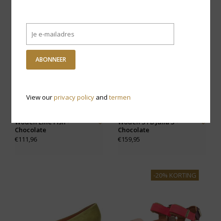
ABONNEER
View our
privacy policy
and
termen
Woden Line Fish -
Woden STB Julia S -
Chocolate
Chocolate
€111,96
€159,95
-20% KORTING