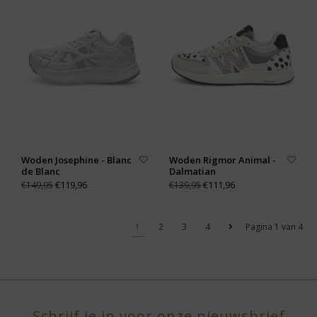
Woden Josephine - Blanc
Woden Rigmor Animal -
de Blanc
Dalmatian
€119,96
€111,96
€149,95
€139,95
1
2
3
4
Pagina 1 van 4
Schrijf je in voor onze nieuwsbrief