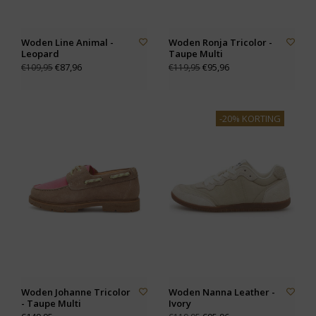
Woden Line Animal -
Woden Ronja Tricolor -
Leopard
Taupe Multi
€87,96
€95,96
€109,95
€119,95
-20% KORTING
Woden Johanne Tricolor
Woden Nanna Leather -
- Taupe Multi
Ivory