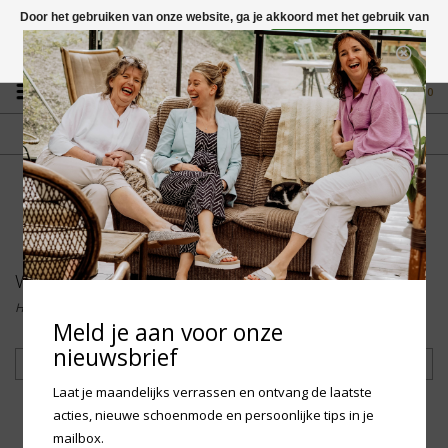
Door het gebruiken van onze website, ga je akkoord met het gebruik van
cookies om onze website te verbeteren.
Dit bericht verbergen
Vragen? App naar +31 58 250 1503
Meer over cookies »
0
GRATIS VERZENDING NL
FYSIEKE WINKEL
Vanaf € 75,-
in Mantgum (frl)
fdad
Woden
Home
/
Merken
/
Woden
Meld je aan voor onze
nieuwsbrief
Filteren
Laat je maandelijks verrassen en ontvang de laatste
acties, nieuwe schoenmode en persoonlijke tips in je
mailbox.