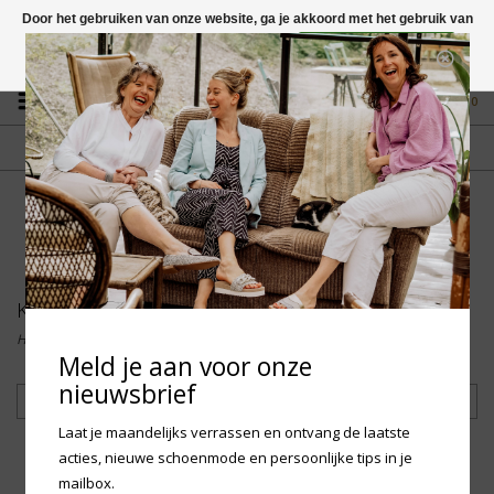
Door het gebruiken van onze website, ga je akkoord met het gebruik van
cookies om onze website te verbeteren.
Dit bericht verbergen
Vragen? App naar +31 58 250 1503
Meer over cookies »
0
GRATIS VERZENDING NL
FYSIEKE WINKEL
Vanaf € 75,-
in Mantgum (frl)
fdad
Klompen
Home
/
Heren
/
Klompen
Meld je aan voor onze
nieuwsbrief
Filteren
Laat je maandelijks verrassen en ontvang de laatste
acties, nieuwe schoenmode en persoonlijke tips in je
mailbox.