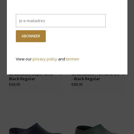
ABONNEER
View our
privacy policy
and
termen
Birkenstock Super Birki -
Birkenstock Profi Birki 2.0
Black Regular
- Black Regular
€69,95
€89,95