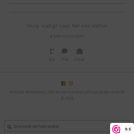
Hulp nodig? Laat het ons weten
Je kunt ons bereiken
Bel
Chat
E-mail
Grootste Birkenstock collectie van Friesland officieel dealer sinds'95
© 2026
9,5