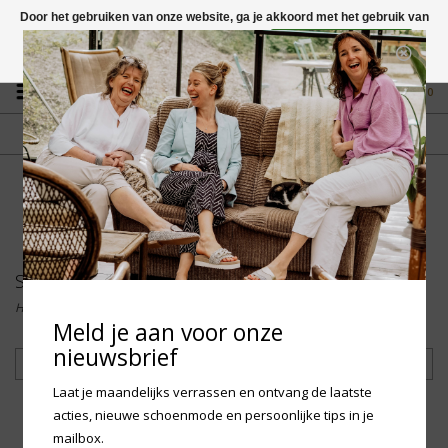
Door het gebruiken van onze website, ga je akkoord met het gebruik van
cookies om onze website te verbeteren.
Dit bericht verbergen
Vragen? App naar +31 58 250 1503
Meer over cookies »
0
GRATIS VERZENDING NL
FYSIEKE WINKEL
Vanaf € 75,-
in Mantgum (frl)
fdad
Schoenen
Home
/
Kinderen
/
Schoenen
Meld je aan voor onze
nieuwsbrief
Filteren
Laat je maandelijks verrassen en ontvang de laatste
acties, nieuwe schoenmode en persoonlijke tips in je
mailbox.