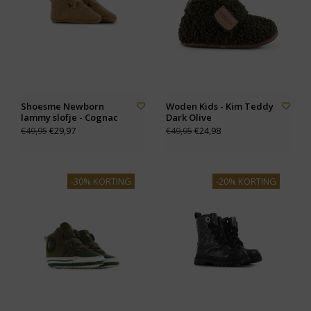
Shoesme Newborn
Woden Kids - Kim Teddy
lammy slofje - Cognac
Dark Olive
€29,97
€24,98
€49,95
€49,95
-30% KORTING
-20% KORTING