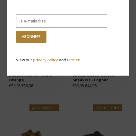
-50% KORTING
-50% KORTING
ABONNEER
View our
privacy policy
and
termen
Shoesme Barst - White
Shoesme New Outsole
Orange
Sneakers - Cognac
€39,98
€44,98
€79,95
€89,95
-40% KORTING
-50% KORTING