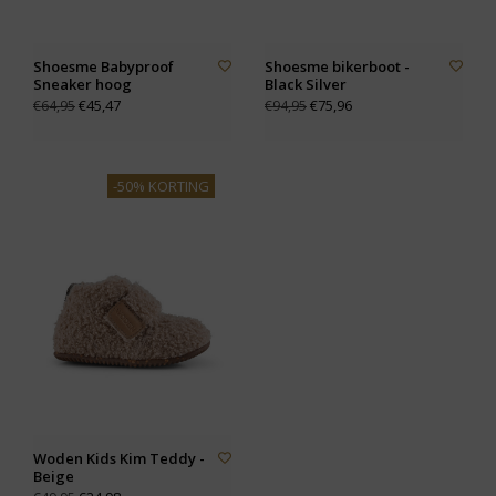
Shoesme Babyproof
Shoesme bikerboot -
Sneaker hoog
Black Silver
€45,47
€75,96
€64,95
€94,95
-50% KORTING
Woden Kids Kim Teddy -
Beige