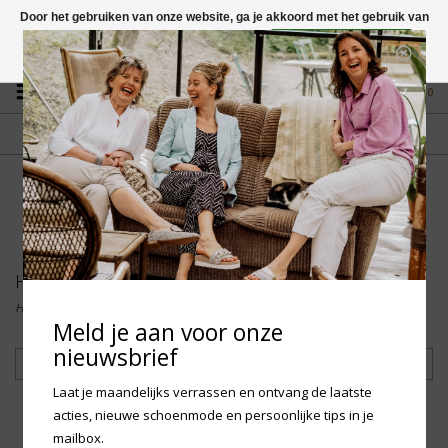
Door het gebruiken van onze website, ga je akkoord met het gebruik van
cookies om onze website te verbeteren.
Dit bericht verbergen
Vragen? App naar +31 58 250 1503
Meer over cookies »
0
GRATIS VERZENDING NL
FYSIEKE WINKEL
Vanaf € 75,-
in Mantgum (frl)
fdad
Heren
Home
/
Accessoires
/
Heren
Meld je aan voor onze
nieuwsbrief
Filteren
Laat je maandelijks verrassen en ontvang de laatste
acties, nieuwe schoenmode en persoonlijke tips in je
mailbox.