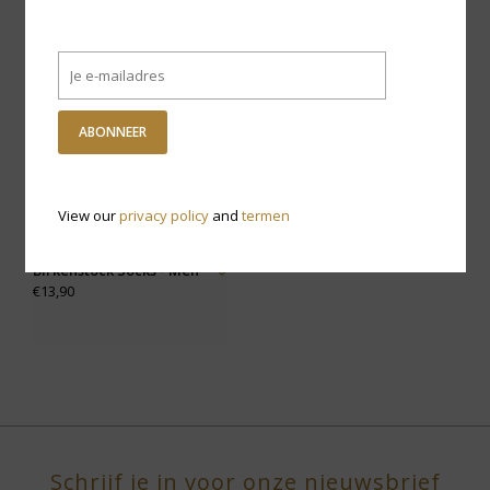
ABONNEER
View our
privacy policy
and
termen
Birkenstock Socks - Men
€13,90
Schrijf je in voor onze nieuwsbrief