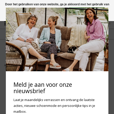
Door het gebruiken van onze website, ga je akkoord met het gebruik van
cookies om onze website te verbeteren.
Dit bericht verbergen
Vragen? App naar +31 58 250 1503
Meer over cookies »
0
GRATIS VERZENDING NL
FYSIEKE WINKEL
Vanaf € 75,-
in Mantgum (frl)
fdad
Home
>
Birkenstock Boston Oiled Leather - Black Regular
Meld je aan voor onze
nieuwsbrief
Laat je maandelijks verrassen en ontvang de laatste
acties, nieuwe schoenmode en persoonlijke tips in je
mailbox.