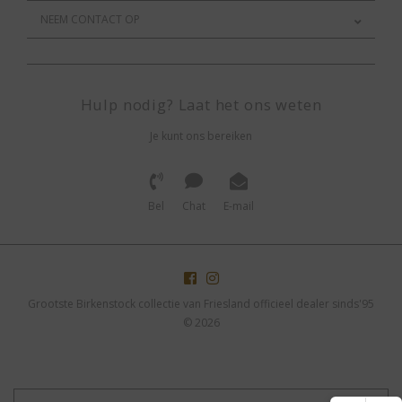
NEEM CONTACT OP
Hulp nodig? Laat het ons weten
Je kunt ons bereiken
Bel
Chat
E-mail
Grootste Birkenstock collectie van Friesland officieel dealer sinds'95
© 2026