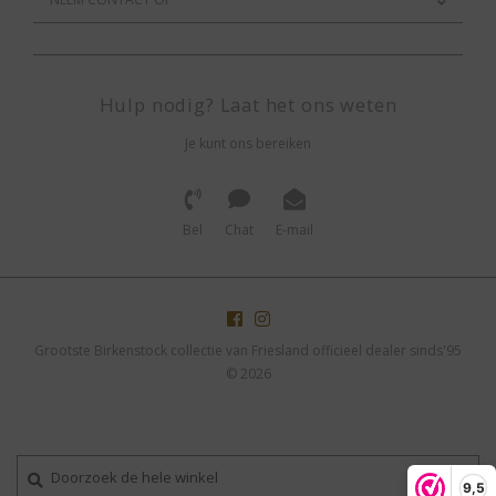
Hulp nodig? Laat het ons weten
Je kunt ons bereiken
Bel
Chat
E-mail
Grootste Birkenstock collectie van Friesland officieel dealer sinds'95
© 2026
9,5