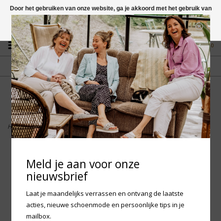
Door het gebruiken van onze website, ga je akkoord met het gebruik van
cookies om onze website te verbeteren.
Dit bericht verbergen
Vragen? App naar +31 58 250 1503
Meer over cookies »
0
GRATIS VERZENDING NL
FYSIEKE WINKEL
Vanaf € 75,-
in Mantgum (frl)
fdad
Home
>
Birkenstock Boston Shearling - Taupe Narrow
Meld je aan voor onze
nieuwsbrief
Laat je maandelijks verrassen en ontvang de laatste
acties, nieuwe schoenmode en persoonlijke tips in je
mailbox.