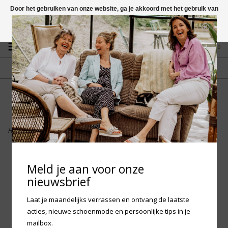
Door het gebruiken van onze website, ga je akkoord met het gebruik van
cookies om onze website te verbeteren.
Dit bericht verbergen
Vragen? App naar +31 58 250 1503
Meer over cookies »
0
GRATIS VERZENDING NL
FYSIEKE WINKEL
Vanaf € 75,-
in Mantgum (frl)
fdad
Home
>
Birkenstock Gizeh Embellishment Natural Leather - Black Regular
Meld je aan voor onze
nieuwsbrief
Laat je maandelijks verrassen en ontvang de laatste
acties, nieuwe schoenmode en persoonlijke tips in je
mailbox.