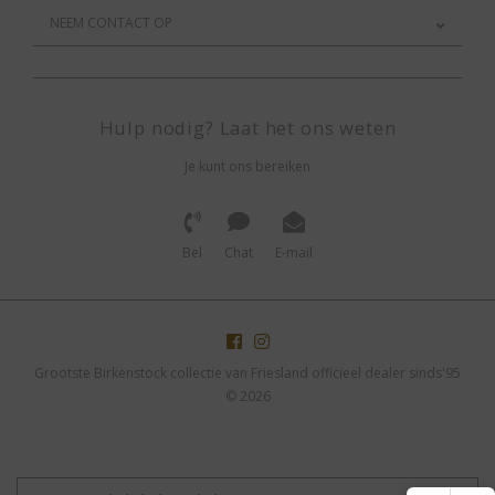
NEEM CONTACT OP
Hulp nodig? Laat het ons weten
Je kunt ons bereiken
Bel
Chat
E-mail
Grootste Birkenstock collectie van Friesland officieel dealer sinds'95
© 2026