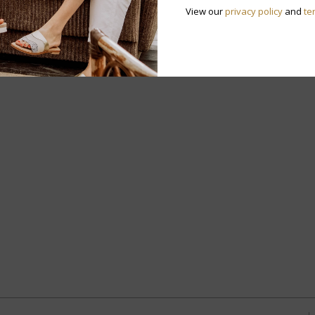
N
View our
privacy policy
and
te
v
Heb je vragen