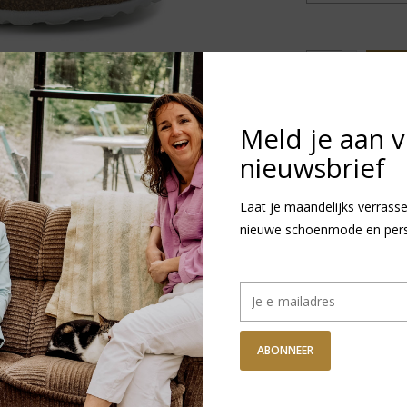
+
T
-
Meld je aan 
GRATIS VERZ
Vanaf €75,-
nieuwsbrief
DETAILS
REVI
Laat je maandelijks verrasse
nieuwe schoenmode en persoo
Artikelnummer:
1
Levertijd:
1
ABONNEER
R