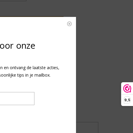
OEVOEGEN AAN WINKELWAGEN
voor onze
ENDING
VERZENDING
1-2 werkdagen
EWS
MAATTABEL
(0)
n en ontvang de laatste acties,
nlijke tips in je mailbox.
013217
-2 dagen
9,5
UILEN OF RETOURNEREN