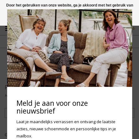
Door het gebruiken van onze website, ga je akkoord met het gebruik van
cookies om onze website te verbeteren.
Dit bericht verbergen
Vragen? App naar +31 58 250 1503
Meer over cookies »
0
GRATIS VERZENDING NL
FYSIEKE WINKEL
Vanaf € 75,-
in Mantgum (frl)
fdad
Praktivak
Home
/
Merken
/
Praktivak
Meld je aan voor onze
nieuwsbrief
Filteren
Laat je maandelijks verrassen en ontvang de laatste
acties, nieuwe schoenmode en persoonlijke tips in je
Geen producten gevonden!...
mailbox.