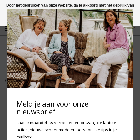
Door het gebruiken van onze website, ga je akkoord met het gebruik van
cookies om onze website te verbeteren.
Dit bericht verbergen
Vragen? App naar +31 58 250 1503
Meer over cookies »
0
GRATIS VERZENDING NL
FYSIEKE WINKEL
Vanaf € 75,-
in Mantgum (frl)
fdad
Home
>
Lerora - Ella Sage
Meld je aan voor onze
nieuwsbrief
Laat je maandelijks verrassen en ontvang de laatste
acties, nieuwe schoenmode en persoonlijke tips in je
mailbox.