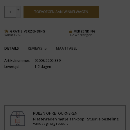
+
TOEVOEGEN AAN WINKELWAGEN
-
GRATIS VERZENDING
VERZENDING
Vanaf €75,-
1-2 werkdagen
DETAILS
REVIEWS
MAATTABEL
(0)
Artikelnummer:
92008 5205 339
Levertijd:
1-2 dagen
RUILEN OF RETOURNEREN
Niet tevreden met je aankoop? Stuur je bestelling
vandaag nog retour.