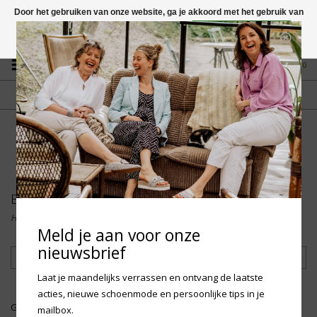
Door het gebruiken van onze website, ga je akkoord met het gebruik van
cookies om onze website te verbeteren.
Dit bericht verbergen
Vragen? App naar +31 58 250 1503
Meer over cookies »
0
GRATIS VERZENDING NL
FYSIEKE WINKEL
Vanaf € 75,-
in Mantgum (frl)
fdad
Bergstein
Home
Meld je aan voor onze
nieuwsbrief
Filteren
Laat je maandelijks verrassen en ontvang de laatste
acties, nieuwe schoenmode en persoonlijke tips in je
Geen producten gevonden!...
mailbox.