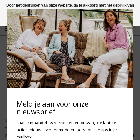
Door het gebruiken van onze website, ga je akkoord met het gebruik van
cookies om onze website te verbeteren.
Dit bericht verbergen
Vragen? App naar +31 58 250 1503
Meer over cookies »
0
GRATIS VERZENDING NL
FYSIEKE WINKEL
Vanaf € 75,-
in Mantgum (frl)
fdad
Home
/
Privacy Policy
Privacy Policy
Meld je aan voor onze
nieuwsbrief
Klaversma Schoenen geeft veel om uw privacy. Wij verwerken
Laat je maandelijks verrassen en ontvang de laatste
daarom uitsluitend gegevens die wij nodig hebben voor (het
acties, nieuwe schoenmode en persoonlijke tips in je
verbeteren van) onze dienstverlening en gaan zorgvuldig om met de
mailbox.