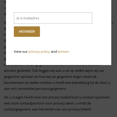
informatie die wij over u en uw gebruik van onze diensten hebben
verzameld. Wij stellen uw gegevens nooit voor commerciële
doelstellingen ter beschikking aan derden.
Dit privacybeleid is van toepassing op het gebruik van de website en
de daarop ontsloten dienstverlening van Klaversma Schoenen. De
ABONNEER
ingangsdatum voor de geldigheid van deze voorwaarden is
05/02/2019, met het publiceren van een nieuwe versie vervalt de
geldigheid van alle voorgaande versies. Dit privacybeleid beschrijft
View our
privacy policy
and
termen
welke gegevens over u door ons worden verzameld, waar deze
gegevens voor worden gebruikt en met wie en onder welke
voorwaarden deze gegevens eventueel met derden kunnen
worden gedeeld. Ook leggen wij aan u uit op welke wijze wij uw
gegevens opslaan en hoe wij uw gegevens tegen misbruik
beschermen en welke rechten u heeft met betrekking tot de door u
aan ons verstrekte persoonsgegevens.
Als u vragen heeft over ons privacy beleid kunt u contact opnemen
met onze contactpersoon voor privacy aken, u vindt de
contactgegevens aan het einde van ons privacy beleid.