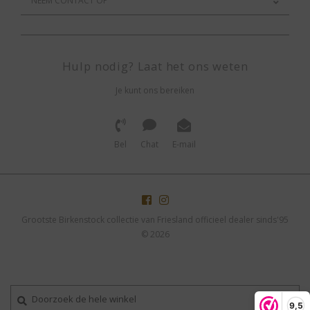
NEEM CONTACT OP
Hulp nodig? Laat het ons weten
Je kunt ons bereiken
Bel
Chat
E-mail
Grootste Birkenstock collectie van Friesland officieel dealer sinds'95
© 2026
9,5