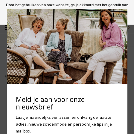
Door het gebruiken van onze website, ga je akkoord met het gebruik van
cookies om onze website te verbeteren.
Dit bericht verbergen
Vragen? App naar +31 58 250 1503
Meer over cookies »
0
GRATIS VERZENDING NL
FYSIEKE WINKEL
Vanaf € 75,-
in Mantgum (frl)
fdad
Home
>
Woden Men Toke - Caramel
Meld je aan voor onze
nieuwsbrief
Laat je maandelijks verrassen en ontvang de laatste
acties, nieuwe schoenmode en persoonlijke tips in je
mailbox.