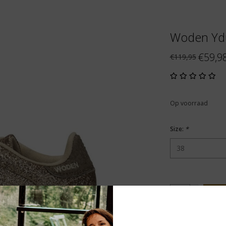
Woden Ydun
€59,9
€119,95
Op voorraad
Size:
*
+
T
-