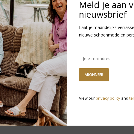
GRATIS VERZ
Meld je aan 
Vanaf €75,-
nieuwsbrief
DETAILS
REVI
Laat je maandelijks verrasse
nieuwe schoenmode en persoo
Artikelnummer:
W
Levertijd:
1
ABONNEER
R
N
View our
privacy policy
and
te
v
Heb je vragen