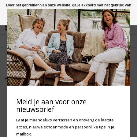
Door het gebruiken van onze website, ga je akkoord met het gebruik van
cookies om onze website te verbeteren.
Dit bericht verbergen
Vragen? App naar +31 58 250 1503
Meer over cookies »
0
GRATIS VERZENDING NL
FYSIEKE WINKEL
Vanaf € 75,-
in Mantgum (frl)
fdad
Home
>
Birkenstock Arizona Big Buckle EVA - Light Rose Narrow
Meld je aan voor onze
nieuwsbrief
Laat je maandelijks verrassen en ontvang de laatste
acties, nieuwe schoenmode en persoonlijke tips in je
mailbox.