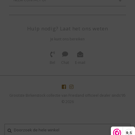
Hulp nodig? Laat het ons weten
Je kunt ons bereiken
Bel
Chat
E-mail
Grootste Birkenstock collectie van Friesland officieel dealer sinds'95
© 2026
9,5