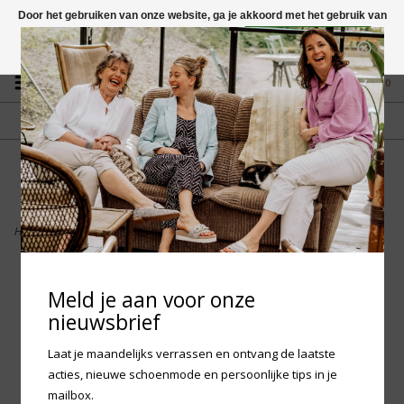
Door het gebruiken van onze website, ga je akkoord met het gebruik van
cookies om onze website te verbeteren.
Dit bericht verbergen
Vragen? App naar +31 58 250 1503
Meer over cookies »
0
GRATIS VERZENDING NL
FYSIEKE WINKEL
Vanaf € 75,-
in Mantgum (frl)
fdad
Home
>
Birkenstock Arizona EVA - Khaki Regular
Meld je aan voor onze
nieuwsbrief
Laat je maandelijks verrassen en ontvang de laatste
acties, nieuwe schoenmode en persoonlijke tips in je
mailbox.