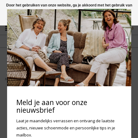
Door het gebruiken van onze website, ga je akkoord met het gebruik van
cookies om onze website te verbeteren.
Dit bericht verbergen
Vragen? App naar +31 58 250 1503
Meer over cookies »
0
GRATIS VERZENDING NL
FYSIEKE WINKEL
Vanaf € 75,-
in Mantgum (frl)
fdad
Home
>
Birkenstock Arizona Flower Buckle Kids - Light Rose Tonal Narrow
Meld je aan voor onze
nieuwsbrief
Laat je maandelijks verrassen en ontvang de laatste
acties, nieuwe schoenmode en persoonlijke tips in je
mailbox.