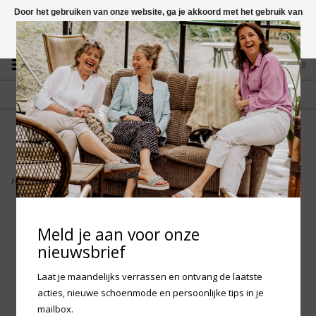
Door het gebruiken van onze website, ga je akkoord met het gebruik van
cookies om onze website te verbeteren.
Dit bericht verbergen
Vragen? App naar +31 58 250 1503
Meer over cookies »
0
GRATIS VERZENDING NL
FYSIEKE WINKEL
Vanaf € 75,-
in Mantgum (frl)
fdad
Home
>
Birkenstock Arizona Shearling - Taupe Narrow
Meld je aan voor onze
nieuwsbrief
Laat je maandelijks verrassen en ontvang de laatste
acties, nieuwe schoenmode en persoonlijke tips in je
mailbox.