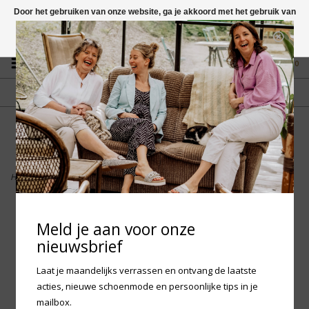
Door het gebruiken van onze website, ga je akkoord met het gebruik van
cookies om onze website te verbeteren.
Dit bericht verbergen
Vragen? App naar +31 58 250 1503
Meer over cookies »
0
GRATIS VERZENDING NL
FYSIEKE WINKEL
Vanaf € 75,-
in Mantgum (frl)
fdad
Home
>
Birkenstock Arizona Wire Buckle Nubuck Leather - Black Regular
Meld je aan voor onze
nieuwsbrief
Laat je maandelijks verrassen en ontvang de laatste
acties, nieuwe schoenmode en persoonlijke tips in je
mailbox.