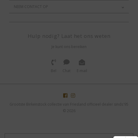
NEEM CONTACT OP
Hulp nodig? Laat het ons weten
Je kunt ons bereiken
Bel
Chat
E-mail
Grootste Birkenstock collectie van Friesland officieel dealer sinds'95
© 2026