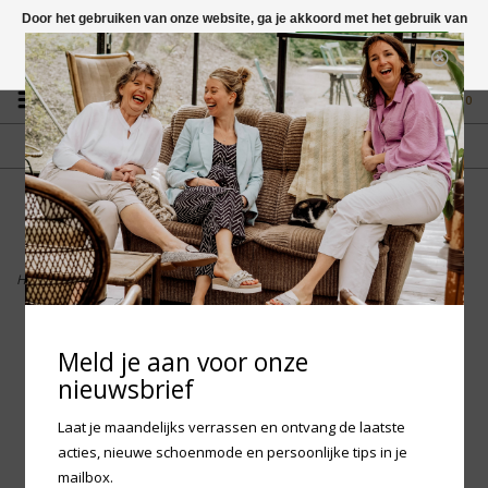
Door het gebruiken van onze website, ga je akkoord met het gebruik van
cookies om onze website te verbeteren.
Dit bericht verbergen
Vragen? App naar +31 58 250 1503
Meer over cookies »
0
GRATIS VERZENDING NL
FYSIEKE WINKEL
Vanaf € 75,-
in Mantgum (frl)
fdad
Home
>
Birkenstock Boston Big Buckle Nubuk Leather - Thyme Narrow
Meld je aan voor onze
nieuwsbrief
Laat je maandelijks verrassen en ontvang de laatste
acties, nieuwe schoenmode en persoonlijke tips in je
mailbox.