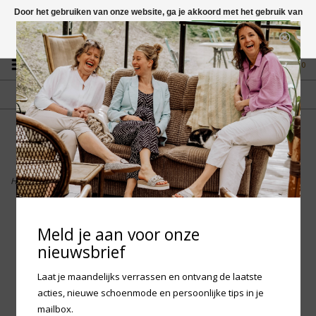
Door het gebruiken van onze website, ga je akkoord met het gebruik van
cookies om onze website te verbeteren.
Dit bericht verbergen
Vragen? App naar +31 58 250 1503
Meer over cookies »
0
GRATIS VERZENDING NL
FYSIEKE WINKEL
Vanaf € 75,-
in Mantgum (frl)
fdad
Home
>
Birkenstock Boston Mixed Leather- Concrete Gray Narrow
Meld je aan voor onze
nieuwsbrief
Laat je maandelijks verrassen en ontvang de laatste
acties, nieuwe schoenmode en persoonlijke tips in je
mailbox.