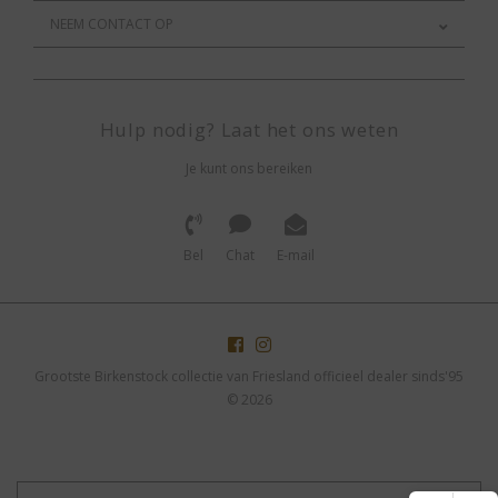
NEEM CONTACT OP
Hulp nodig? Laat het ons weten
Je kunt ons bereiken
Bel
Chat
E-mail
Grootste Birkenstock collectie van Friesland officieel dealer sinds'95
© 2026