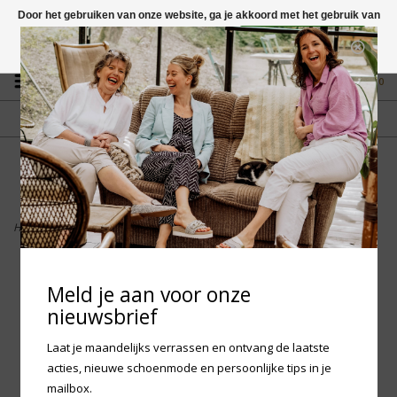
Door het gebruiken van onze website, ga je akkoord met het gebruik van
cookies om onze website te verbeteren.
Dit bericht verbergen
Vragen? App naar +31 58 250 1503
Meer over cookies »
0
GRATIS VERZENDING NL
FYSIEKE WINKEL
Vanaf € 75,-
in Mantgum (frl)
fdad
Home
>
Birkenstock Boston Oiled Leather - Habana Regular
Meld je aan voor onze
nieuwsbrief
Laat je maandelijks verrassen en ontvang de laatste
acties, nieuwe schoenmode en persoonlijke tips in je
mailbox.