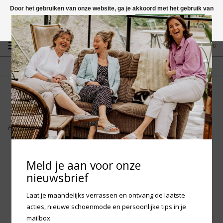
Door het gebruiken van onze website, ga je akkoord met het gebruik van
cookies om onze website te verbeteren.
Dit bericht verbergen
Vragen? App naar +31 58 250 1503
Meer over cookies »
0
GRATIS VERZENDING NL
FYSIEKE WINKEL
Vanaf € 75,-
in Mantgum (frl)
fdad
Home
>
Birkenstock Boston Suede Leather - Velvet Grey Narrow
Meld je aan voor onze
nieuwsbrief
Laat je maandelijks verrassen en ontvang de laatste
acties, nieuwe schoenmode en persoonlijke tips in je
mailbox.