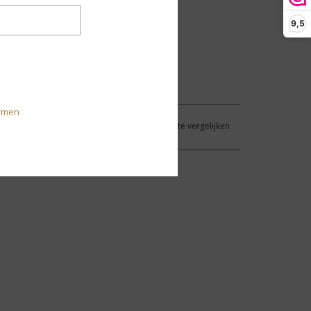
9,5
rmen
Aan verlanglijst toevoegen
/
Toevoegen om te vergelijken