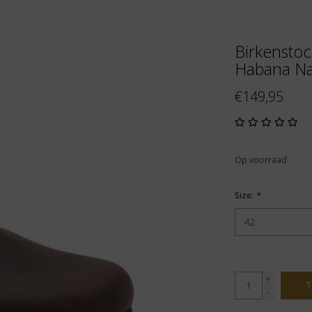
Birkenstoc
Habana N
€149,95
Op voorraad
Size:
*
+
T
-