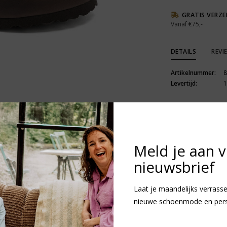
GRATIS VERZ
Vanaf €75,-
DETAILS
REVI
Artikelnummer:
8
Levertijd:
1
Meld je aan 
nieuwsbrief
R
N
v
Laat je maandelijks verrasse
nieuwe schoenmode en persoo
Heb je vragen