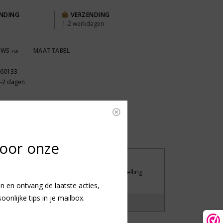
ENDING
VERZENDING
1-2 werkdagen
EWS
MAATTABEL
(0)
60133
-2 dagen
voor onze
UILEN OF RETOURNEREN
iet tevreden met je aankoop? Stuur je bestelling
andaag nog retour.
n en ontvang de laatste acties,
nlijke tips in je mailbox.
?
Laat het ons weten!