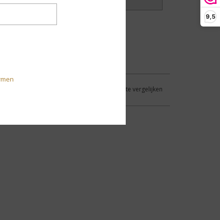
?
Laat het ons weten!
9,5
rmen
Aan verlanglijst toevoegen
/
Toevoegen om te vergelijken