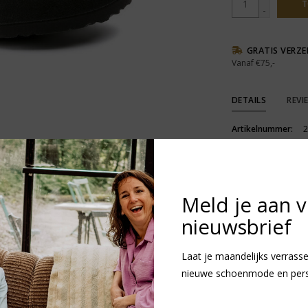
T
-
GRATIS VERZ
Vanaf €75,-
DETAILS
REVI
Artikelnummer:
2
Levertijd:
1
Meld je aan 
nieuwsbrief
R
Laat je maandelijks verrasse
N
nieuwe schoenmode en persoo
v