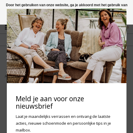
Door het gebruiken van onze website, ga je akkoord met het gebruik van
cookies om onze website te verbeteren.
Dit bericht verbergen
Vragen? App naar +31 58 250 1503
Meer over cookies »
0
GRATIS VERZENDING NL
FYSIEKE WINKEL
Vanaf € 75,-
in Mantgum (frl)
fdad
Home
>
Birkenstock Mayari Oiled Leather - Tabacco Regular
Meld je aan voor onze
nieuwsbrief
Laat je maandelijks verrassen en ontvang de laatste
acties, nieuwe schoenmode en persoonlijke tips in je
mailbox.