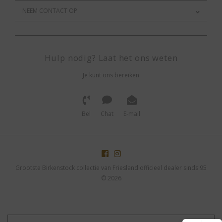
NEEM CONTACT OP
Hulp nodig? Laat het ons weten
Je kunt ons bereiken
Bel
Chat
E-mail
Grootste Birkenstock collectie van Friesland officieel dealer sinds'95
© 2026