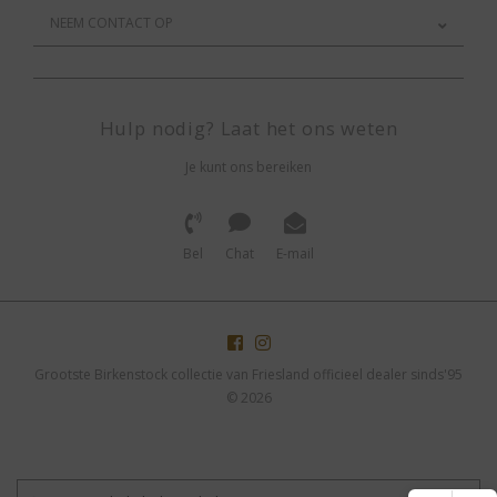
NEEM CONTACT OP
Hulp nodig? Laat het ons weten
Je kunt ons bereiken
Bel
Chat
E-mail
Grootste Birkenstock collectie van Friesland officieel dealer sinds'95
© 2026