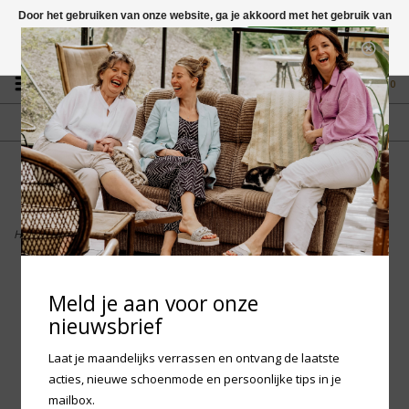
Door het gebruiken van onze website, ga je akkoord met het gebruik van
cookies om onze website te verbeteren.
Dit bericht verbergen
Vragen? App naar +31 58 250 1503
Meer over cookies »
0
GRATIS VERZENDING NL
FYSIEKE WINKEL
Vanaf € 75,-
in Mantgum (frl)
fdad
Home
>
Birkenstock Milano CT Waxy Leather - Faded Khaki Regular
Meld je aan voor onze
nieuwsbrief
Laat je maandelijks verrassen en ontvang de laatste
acties, nieuwe schoenmode en persoonlijke tips in je
mailbox.