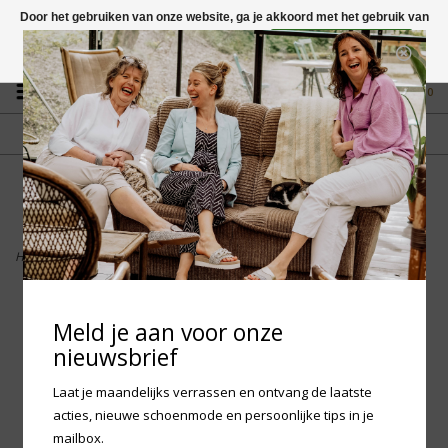
Door het gebruiken van onze website, ga je akkoord met het gebruik van
cookies om onze website te verbeteren.
Dit bericht verbergen
Vragen? App naar +31 58 250 1503
Meer over cookies »
0
GRATIS VERZENDING NL
FYSIEKE WINKEL
Vanaf € 75,-
in Mantgum (frl)
fdad
Home
>
Birkenstock EVA - Rio
Meld je aan voor onze
nieuwsbrief
Laat je maandelijks verrassen en ontvang de laatste
acties, nieuwe schoenmode en persoonlijke tips in je
mailbox.