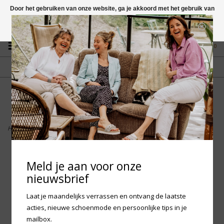
Door het gebruiken van onze website, ga je akkoord met het gebruik van
cookies om onze website te verbeteren.
Dit bericht verbergen
Vragen? App naar +31 58 250 1503
Meer over cookies »
0
GRATIS VERZENDING NL
FYSIEKE WINKEL
Vanaf € 75,-
in Mantgum (frl)
fdad
Home
>
Birkenstock Gizeh BF - Black Narrow
Meld je aan voor onze
nieuwsbrief
Laat je maandelijks verrassen en ontvang de laatste
acties, nieuwe schoenmode en persoonlijke tips in je
mailbox.