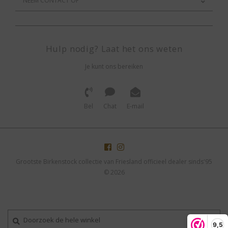
NEEM CONTACT OP
Hulp nodig? Laat het ons weten
Je kunt ons bereiken
Bel
Chat
E-mail
Grootste Birkenstock collectie van Friesland officieel dealer sinds'95
© 2026
9,5