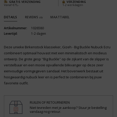
GRATIS VERZENDING
VERZENDING
Vanaf €75,-
1-2 werkdagen
DETAILS
REVIEWS
MAATTABEL
(0)
Artikelnummer:
1026580
Levertijd:
1-2 dagen
Deze unieke Birkenstock klassieker, Gizeh - Big Buckle Nubuck Ecru
combineert optimaal houvast met een minimalistisch en modieus
ontwerp. De grote gesp ''Big Buckle'' op de zijkant van de slipper is
verstelbaar en een mooie opvallende blikvanger op deze zeer
eenvoudige vormgegeven sandaal. Het bovenwerk bestaat uit
hoogwaardig nubuck leer en is perfect te combineren bij jouw
favoriete outfit.
RUILEN OF RETOURNEREN
Niet tevreden met je aankoop? Stuur je bestelling
vandaag nog retour.