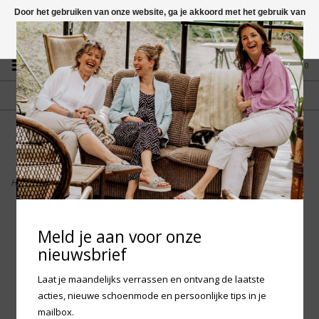
Door het gebruiken van onze website, ga je akkoord met het gebruik van
cookies om onze website te verbeteren.
Dit bericht verbergen
Vragen? App naar +31 58 250 1503
Meer over cookies »
0
GRATIS VERZENDING NL
FYSIEKE WINKEL
Vanaf € 75,-
in Mantgum (frl)
fdad
Home
>
Birkenstock Gizeh Big Buckle Nubuck Leather - Ecru Regular
Meld je aan voor onze
nieuwsbrief
Laat je maandelijks verrassen en ontvang de laatste
acties, nieuwe schoenmode en persoonlijke tips in je
mailbox.