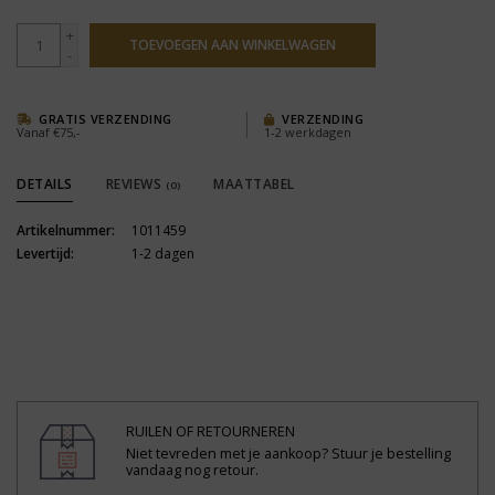
+
TOEVOEGEN AAN WINKELWAGEN
-
GRATIS VERZENDING
VERZENDING
Vanaf €75,-
1-2 werkdagen
DETAILS
REVIEWS
MAATTABEL
(0)
Artikelnummer:
1011459
Levertijd:
1-2 dagen
RUILEN OF RETOURNEREN
Niet tevreden met je aankoop? Stuur je bestelling
vandaag nog retour.