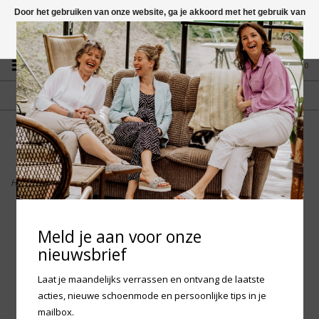
Door het gebruiken van onze website, ga je akkoord met het gebruik van
cookies om onze website te verbeteren.
Dit bericht verbergen
Vragen? App naar +31 58 250 1503
Meer over cookies »
0
GRATIS VERZENDING NL
FYSIEKE WINKEL
Vanaf € 75,-
in Mantgum (frl)
fdad
Home
>
Birkenstock - Gizeh Kids BS Birko-Flor Desert Soil
Meld je aan voor onze
nieuwsbrief
Laat je maandelijks verrassen en ontvang de laatste
acties, nieuwe schoenmode en persoonlijke tips in je
mailbox.