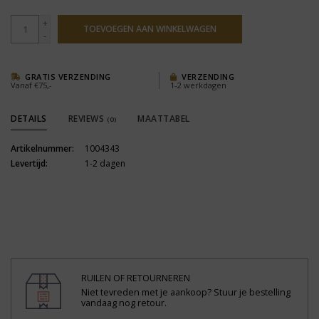
+
TOEVOEGEN AAN WINKELWAGEN
-
GRATIS VERZENDING
VERZENDING
Vanaf €75,-
1-2 werkdagen
DETAILS
REVIEWS
MAATTABEL
(0)
Artikelnummer:
1004343
Levertijd:
1-2 dagen
RUILEN OF RETOURNEREN
Niet tevreden met je aankoop? Stuur je bestelling
vandaag nog retour.