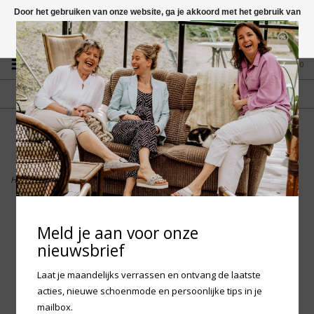
Door het gebruiken van onze website, ga je akkoord met het gebruik van
cookies om onze website te verbeteren.
Dit bericht verbergen
Vragen? App naar +31 58 250 1503
Meer over cookies »
0
GRATIS VERZENDING NL
FYSIEKE WINKEL
Vanaf € 75,-
in Mantgum (frl)
fdad
Home
>
Birkenstock - Gizeh Kids Disney
Meld je aan voor onze
nieuwsbrief
Laat je maandelijks verrassen en ontvang de laatste
acties, nieuwe schoenmode en persoonlijke tips in je
mailbox.