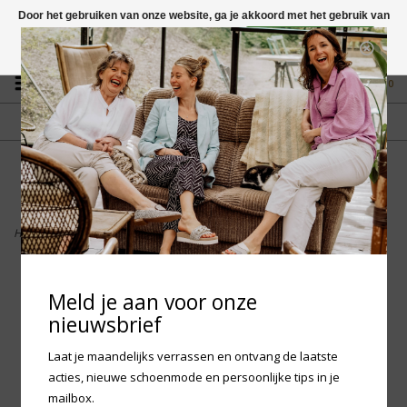
Door het gebruiken van onze website, ga je akkoord met het gebruik van
cookies om onze website te verbeteren.
Dit bericht verbergen
Vragen? App naar +31 58 250 1503
Meer over cookies »
0
GRATIS VERZENDING NL
FYSIEKE WINKEL
Vanaf € 75,-
in Mantgum (frl)
fdad
Home
>
Birkenstock Highwood Lace Mid - Mocca Narrow
Meld je aan voor onze
nieuwsbrief
Laat je maandelijks verrassen en ontvang de laatste
acties, nieuwe schoenmode en persoonlijke tips in je
mailbox.