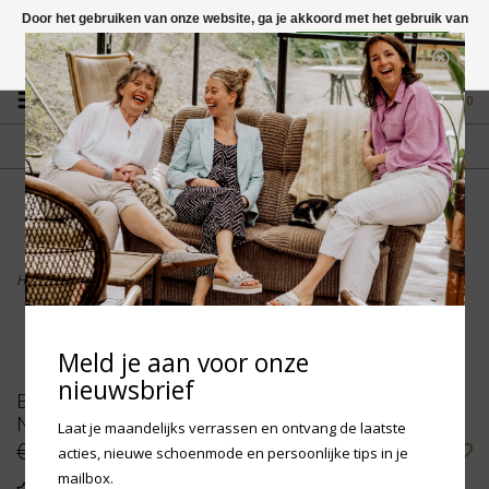
Door het gebruiken van onze website, ga je akkoord met het gebruik van
cookies om onze website te verbeteren.
Dit bericht verbergen
Vragen? App naar +31 58 250 1503
Meer over cookies »
0
GRATIS VERZENDING NL
FYSIEKE WINKEL
Vanaf € 75,-
in Mantgum (frl)
fdad
Home
>
Birkenstock Kids Gizeh - Graceful Pearl White Narrow
Meld je aan voor onze
nieuwsbrief
Birkenstock Kids Gizeh - Graceful Pearl White
Narrow
Laat je maandelijks verrassen en ontvang de laatste
€49,95
acties, nieuwe schoenmode en persoonlijke tips in je
mailbox.