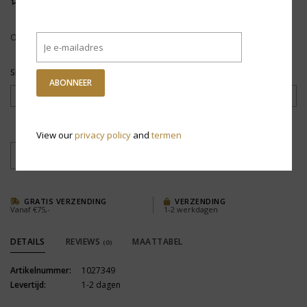
Op voorraad
Size:
*
ABONNEER
View our
privacy policy
and
termen
+
TOEVOEGEN AAN WINKELWAGEN
-
GRATIS VERZENDING
VERZENDING
Vanaf €75,-
1-2 werkdagen
DETAILS
REVIEWS
MAATTABEL
(0)
Artikelnummer:
1027349
Levertijd:
1-2 dagen