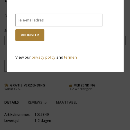
Op voorraad
Size:
*
ABONNEER
View our
privacy policy
and
termen
+
TOEVOEGEN AAN WINKELWAGEN
-
GRATIS VERZENDING
VERZENDING
Vanaf €75,-
1-2 werkdagen
DETAILS
REVIEWS
MAATTABEL
(0)
Artikelnummer:
1027349
Levertijd:
1-2 dagen