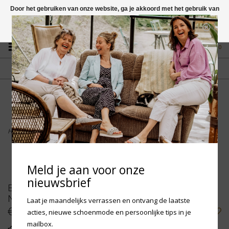
Door het gebruiken van onze website, ga je akkoord met het gebruik van
cookies om onze website te verbeteren.
Dit bericht verbergen
Vragen? App naar +31 58 250 1503
Meer over cookies »
0
GRATIS VERZENDING NL
FYSIEKE WINKEL
Vanaf € 75,-
in Mantgum (frl)
fdad
Home
>
Birkenstock Kids Gizeh - Graceful Pearl White Narrow
Meld je aan voor onze
nieuwsbrief
Birkenstock Kids Gizeh - Graceful Pearl White
Narrow
Laat je maandelijks verrassen en ontvang de laatste
€49,95
acties, nieuwe schoenmode en persoonlijke tips in je
mailbox.