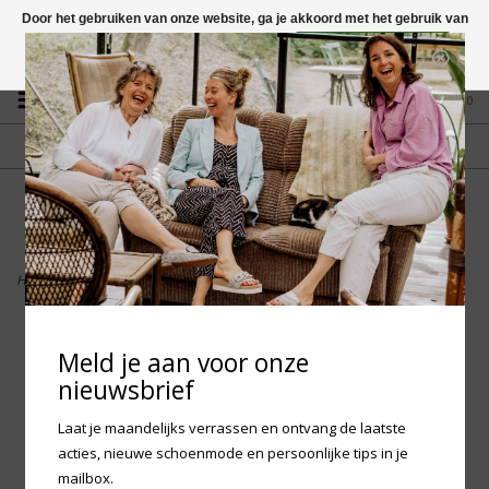
Door het gebruiken van onze website, ga je akkoord met het gebruik van
cookies om onze website te verbeteren.
Dit bericht verbergen
Vragen? App naar +31 58 250 1503
Meer over cookies »
0
GRATIS VERZENDING NL
FYSIEKE WINKEL
Vanaf € 75,-
in Mantgum (frl)
fdad
Home
>
Birkenstock Kids Rio - Pink Clay narrow
Meld je aan voor onze
nieuwsbrief
Laat je maandelijks verrassen en ontvang de laatste
acties, nieuwe schoenmode en persoonlijke tips in je
mailbox.