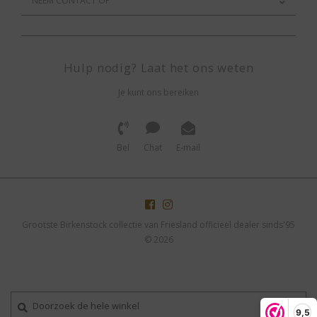
NEEM CONTACT OP
Hulp nodig? Laat het ons weten
Je kunt ons bereiken
Bel
Chat
E-mail
Grootste Birkenstock collectie van Friesland officieel dealer sinds'95
© 2026
9,5