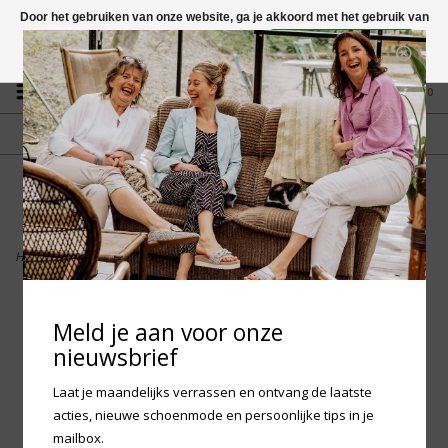
Door het gebruiken van onze website, ga je akkoord met het gebruik van
cookies om onze website te verbeteren.
Dit bericht verbergen
Vragen? App naar +31 58 250 1503
Meer over cookies »
0
GRATIS VERZENDING NL
FYSIEKE WINKEL
Vanaf € 75,-
in Mantgum (frl)
fdad
Home
>
Birkenstock - Kumba Birko-Flor Magic Galaxy SFB
Meld je aan voor onze
nieuwsbrief
Laat je maandelijks verrassen en ontvang de laatste
acties, nieuwe schoenmode en persoonlijke tips in je
mailbox.