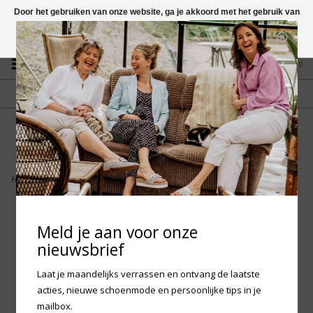
Door het gebruiken van onze website, ga je akkoord met het gebruik van
cookies om onze website te verbeteren.
Dit bericht verbergen
Vragen? App naar +31 58 250 1503
Meer over cookies »
0
GRATIS VERZENDING NL
FYSIEKE WINKEL
Vanaf € 75,-
in Mantgum (frl)
fdad
Home
>
Birkenstock Madrid Big Buckle EVA - Eggshell Narrow
Meld je aan voor onze
nieuwsbrief
Laat je maandelijks verrassen en ontvang de laatste
acties, nieuwe schoenmode en persoonlijke tips in je
mailbox.