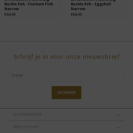
Buckle EVA - Fondant Pink
Buckle EVA - Eggshell
Narrow
Narrow
€64,95
€64,95
Schrijf je in voor onze nieuwsbrief
ABONNEER
KLANTENSERVICE
MIJN ACCOUNT