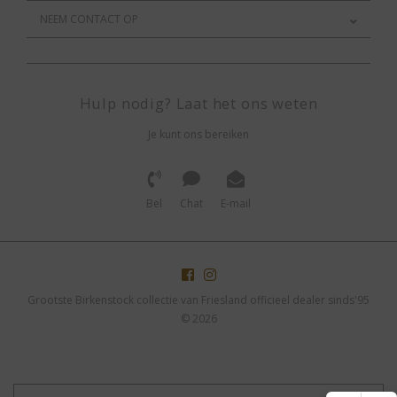
NEEM CONTACT OP
Hulp nodig? Laat het ons weten
Je kunt ons bereiken
Bel
Chat
E-mail
Grootste Birkenstock collectie van Friesland officieel dealer sinds'95
© 2026