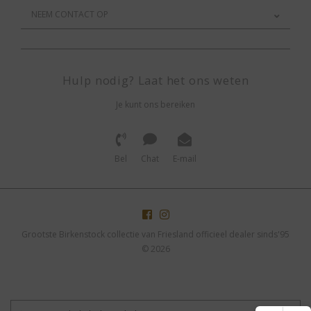
NEEM CONTACT OP
Hulp nodig? Laat het ons weten
Je kunt ons bereiken
Bel
Chat
E-mail
Grootste Birkenstock collectie van Friesland officieel dealer sinds'95
© 2026