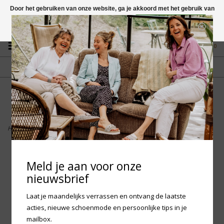
Door het gebruiken van onze website, ga je akkoord met het gebruik van
cookies om onze website te verbeteren.
Dit bericht verbergen
Vragen? App naar +31 58 250 1503
Meer over cookies »
0
GRATIS VERZENDING NL
FYSIEKE WINKEL
Vanaf € 75,-
in Mantgum (frl)
fdad
Home
>
Birkenstock Madrid Big Buckle - High Shine Black Narrow
Meld je aan voor onze
nieuwsbrief
Laat je maandelijks verrassen en ontvang de laatste
acties, nieuwe schoenmode en persoonlijke tips in je
mailbox.