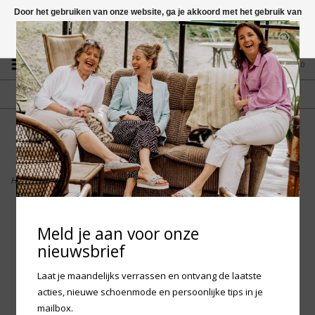
Door het gebruiken van onze website, ga je akkoord met het gebruik van
cookies om onze website te verbeteren.
Dit bericht verbergen
Vragen? App naar +31 58 250 1503
Meer over cookies »
0
GRATIS VERZENDING NL
FYSIEKE WINKEL
Vanaf € 75,-
in Mantgum (frl)
fdad
Home
>
Birkenstock Madrid Eva
Meld je aan voor onze
nieuwsbrief
Laat je maandelijks verrassen en ontvang de laatste
acties, nieuwe schoenmode en persoonlijke tips in je
mailbox.