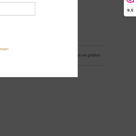
9,5
rmen
Aan verlanglijst toevoegen
/
Toevoegen om te vergelijken