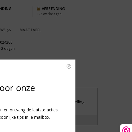
ENDING
VERZENDING
1-2 werkdagen
EWS
MAATTABEL
(0)
024200
-2 dagen
voor onze
UILEN OF RETOURNEREN
iet tevreden met je aankoop? Stuur je bestelling
andaag nog retour.
n en ontvang de laatste acties,
nlijke tips in je mailbox.
?
Laat het ons weten!