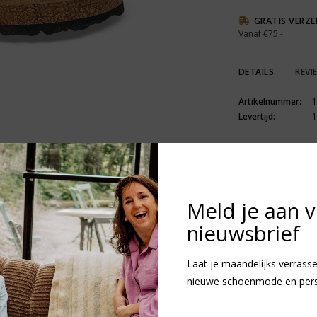
GRATIS VERZ
Vanaf €75,-
DETAILS
REVI
Artikelnummer:
1
Levertijd:
1
Meld je aan 
nieuwsbrief
R
N
v
Laat je maandelijks verrasse
nieuwe schoenmode en persoo
Heb je vragen